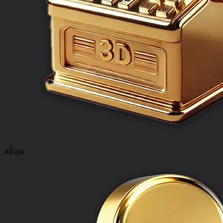
สล็อต