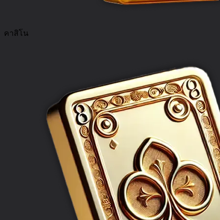
คาสิโน