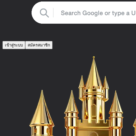
เข้าสู่ระบบ
สมัครสมาชิก