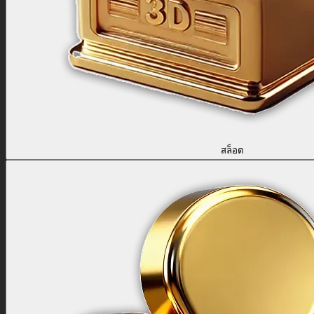
สล็อต