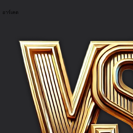
อาร์เคด